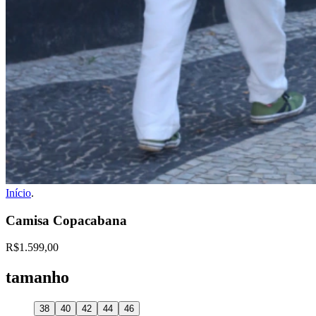
Início
.
Camisa Copacabana
R$1.599,00
tamanho
38
40
42
44
46